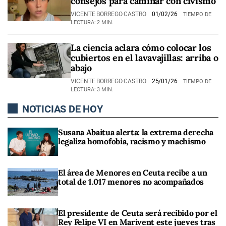
consejos para caminar con civismo
VICENTE BORREGO CASTRO
01/02/26
TIEMPO DE
LECTURA: 2 MIN.
La ciencia aclara cómo colocar los
cubiertos en el lavavajillas: arriba o
abajo
VICENTE BORREGO CASTRO
25/01/26
TIEMPO DE
LECTURA: 3 MIN.
NOTICIAS DE HOY
Susana Abaitua alerta: la extrema derecha
legaliza homofobia, racismo y machismo
El área de Menores en Ceuta recibe a un
total de 1.017 menores no acompañados
El presidente de Ceuta será recibido por el
Rey Felipe VI en Marivent este jueves tras