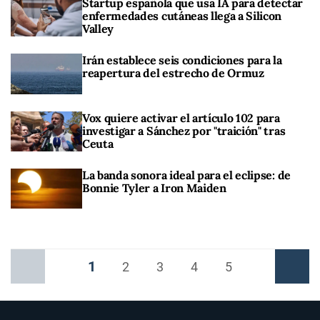
Startup española que usa IA para detectar
enfermedades cutáneas llega a Silicon
Valley
Irán establece seis condiciones para la
reapertura del estrecho de Ormuz
Vox quiere activar el artículo 102 para
investigar a Sánchez por "traición" tras
Ceuta
La banda sonora ideal para el eclipse: de
Bonnie Tyler a Iron Maiden
1
Anterior
2
3
4
5
Siguiente